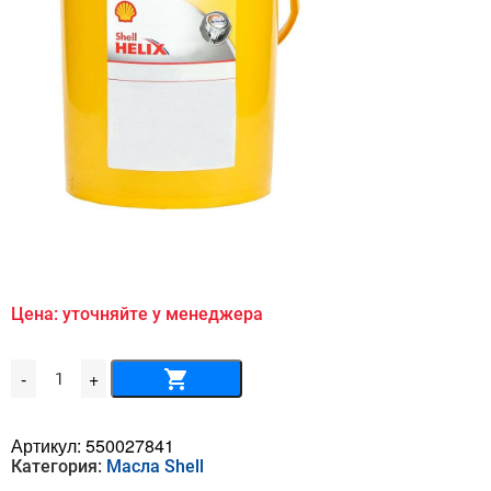
Цена: уточняйте у менеджера
Количество
-
+
товара
Shell
Spirax
S4
Артикул:
550027841
Shell
Категория:
Масла Shell
ATF
HDX