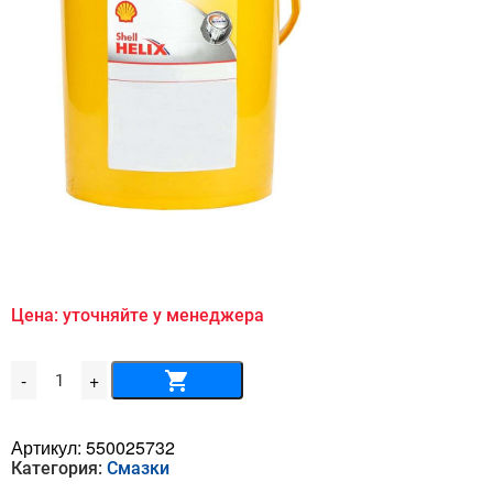
Цена: уточняйте у менеджера
Количество
-
+
товара
Shell
Heat
Transfer
Артикул:
550025732
S2
Категория:
Смазки
20л
A246