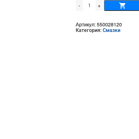
Количество
-
+
товара
Shell
Gadus
S4
Артикул:
550028120
V45AC00
Категория:
Смазки
18кг
A246