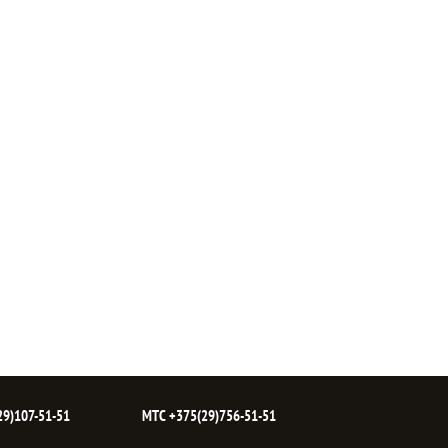
9)107-51-51
МТС
+375(29)756-51-51