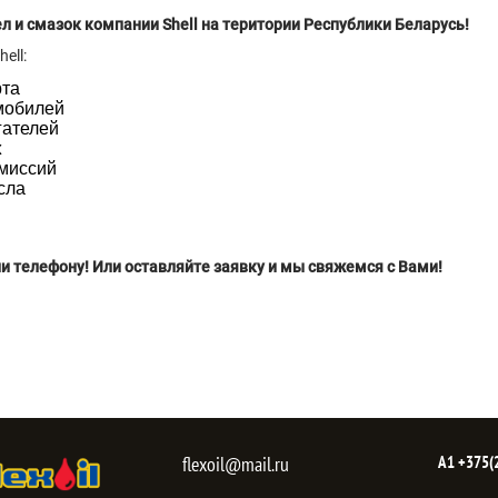
и смазок компании Shell на територии Республики Беларусь!
ell:
рта
мобилей
гателей
x
смиссий
сла
и телефону! Или оставляйте заявку и мы свяжемся с Вами!
flexoil@mail.ru
А1
+375(2