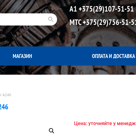
А1
+375(29)107-51-51
МТС
+375(29)756-51-5
МАГАЗИН
ОПЛАТА И ДОСТАВКА
кг A246
246
Цена: уточняйте у менед