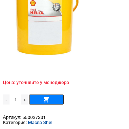
Цена: уточняйте у менеджера
Количество
-
+
товара
Shell
Corena
S3
Артикул:
550027231
R
Категория:
Масла Shell
68
20л