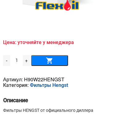
Цена: уточняйте у менеджера
Количество
-
+
товара
Масляный
фильтр
HENGST
Артикул:
H90W22HENGST
-
Категория:
Фильтры Hengst
H90W22HENGST
Описание
Фильтры HENGST от официального диллера