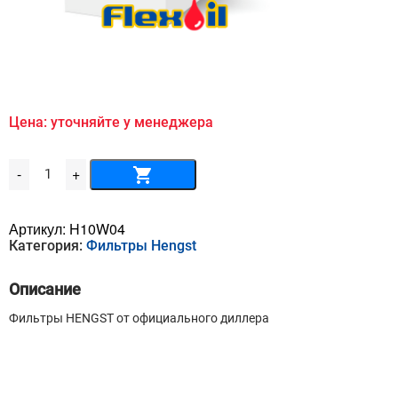
Цена: уточняйте у менеджера
Количество
-
+
товара
Масляный
фильтр
HENGST
Артикул:
H10W04
-
Категория:
Фильтры Hengst
H10W04
Описание
Фильтры HENGST от официального диллера