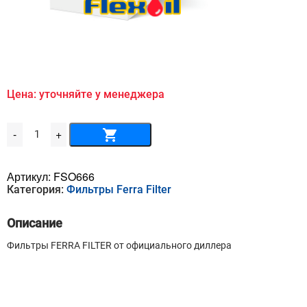
Цена: уточняйте у менеджера
Количество
-
+
товара
Масляный
фильтр
FERRA
Артикул:
FSO666
FILTER
Категория:
Фильтры Ferra Filter
-
FSO666
Описание
Фильтры FERRA FILTER от официального диллера