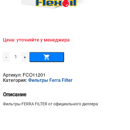
Цена: уточняйте у менеджера
Количество
-
+
товара
Масляный
фильтр
FERRA
Артикул:
FCO11201
FILTER
Категория:
Фильтры Ferra Filter
-
FCO11201
Описание
Фильтры FERRA FILTER от официального диллера