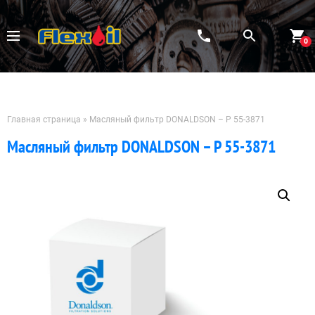
Перейти
к
содержимому
0
Главная страница
»
Масляный фильтр DONALDSON – P 55-3871
Масляный фильтр DONALDSON – P 55-3871