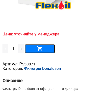
Цена: уточняйте у менеджера
Количество
-
+
товара
Масляный
фильтр
DONALDSON
Артикул:
P553871
-
Категория:
Фильтры Donaldson
P
55-
3871
Описание
Фильтры Donaldson от официального диллера