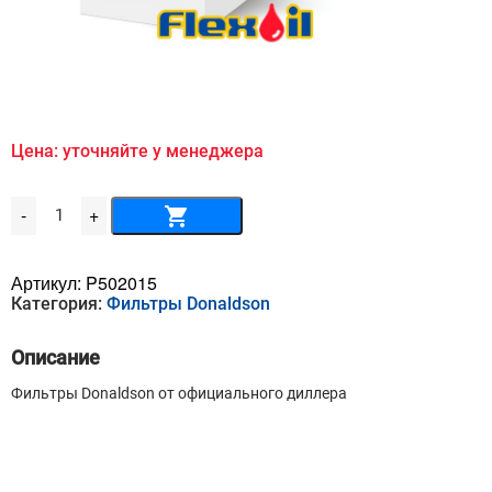
Цена: уточняйте у менеджера
Количество
-
+
товара
Масляный
фильтр
DONALDSON
Артикул:
P502015
-
Категория:
Фильтры Donaldson
P
50-
2015
Описание
Фильтры Donaldson от официального диллера