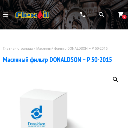
Перейти
к
содержимому
0
Главная страница
»
Масляный фильтр DONALDSON – P 50-2015
Масляный фильтр DONALDSON – P 50-2015