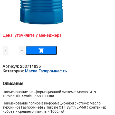
Цена: уточняйте у менеджера
Количество
-
+
товара
Масло
GPN
TurbineOil
Артикул:
253711635
F
Категория:
Масла Газпромнефть
SynthEP-
68
1000л
Описание
Наименование в информационной системе: Масло GPN
TurbineOil F SynthEP-68 1000л#
Наименование полное в информационной системе: Масло
турбинное Газпромнефть Turbine Oil F Synth EP-68 ( контейнер
кубовый среднетоннажный 1000л)#