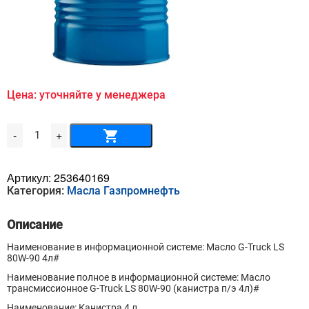
Цена: уточняйте у менеджера
Количество
-
+
товара
Масло
G-
Truck
Артикул:
253640169
LS
Категория:
Масла Газпромнефть
80W-
90
4л
Описание
Наименование в информационной системе: Масло G-Truck LS
80W-90 4л#
Наименование полное в информационной системе: Масло
трансмиссионное G-Truck LS 80W-90 (канистра п/э 4л)#
Наименование: Канистра 4 л