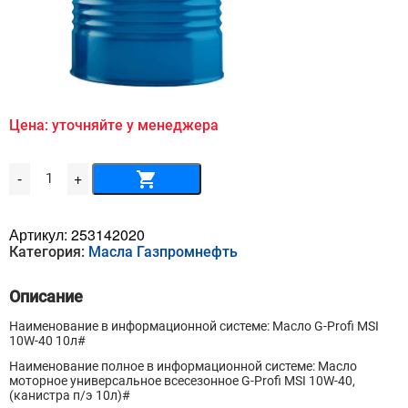
Цена: уточняйте у менеджера
Количество
-
+
товара
Масло
G-
Profi
Артикул:
253142020
MSI
Категория:
Масла Газпромнефть
10W-
40
10л
Описание
Наименование в информационной системе: Масло G-Profi MSI
10W-40 10л#
Наименование полное в информационной системе: Масло
моторное универсальное всесезонное G-Profi MSI 10W-40,
(канистра п/э 10л)#