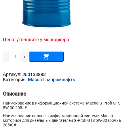
Цена: уточняйте у менеджера
Количество
-
+
товара
Масло
G-
Profi
Артикул:
253133882
GTS
Категория:
Масла Газпромнефть
5W-
30
205л
Описание
Наименование в информационной системе: Масло G-Profi GTS
5W-30 205л#
Наименование полное в информационной системе: Масло
моторное для дизельных двигателей G-Profi GTS 5W-30 (бочка
205л)#