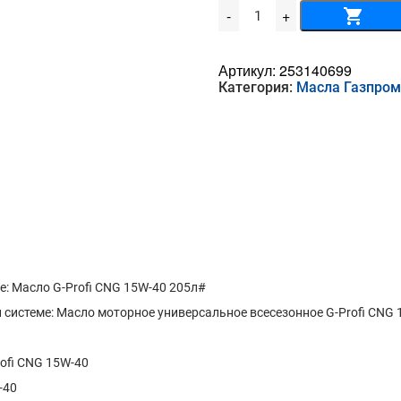
Количество
-
+
товара
Масло
G-
Profi
Артикул:
253140699
CNG
Категория:
Масла Газпро
15W-
40
205л
: Масло G-Profi CNG 15W-40 205л#
истеме: Масло моторное универсальное всесезонное G-Profi CNG 
ofi CNG 15W-40
-40