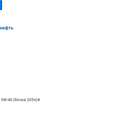
мнефть
15W-40 (бочка 205л)#