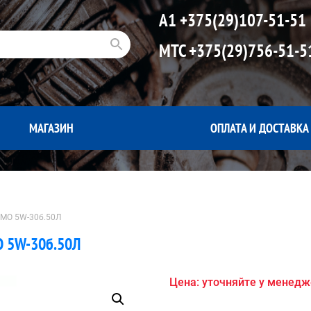
А1
+375(29)107-51-51
МТС
+375(29)756-51-5
МАГАЗИН
ОПЛАТА И ДОСТАВКА
 GMO 5W-30б.50Л
O 5W-30б.50Л
Цена: уточняйте у менед