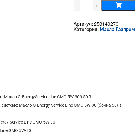
Количество
-
+
товара
Масло
G-
EnergyServiceLine
Артикул:
253140279
GMO
Категория:
Масла Газпро
5W-
30б.50Л
: Масло G-EnergyServiceLine GMO 5W-30б.50Л
истеме: Масло G-Energy Service Line GMO 5W-30 (бочка 50Л)
rgy Service Line GMO 5W-30
 Line GMO 5W-30