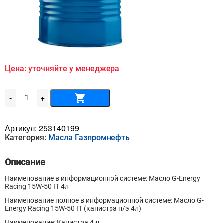
Цена: уточняйте у менеджера
Количество
-
+
товара
Масло
G-
Energy
Артикул:
253140199
Racing
Категория:
Масла Газпромнефть
15W-
50
IT
Описание
4л
Наименование в информационной системе: Масло G-Energy
Racing 15W-50 IT 4л
Наименование полное в информационной системе: Масло G-
Energy Racing 15W-50 IT (канистра п/э 4л)
Наименование: Канистра 4 л