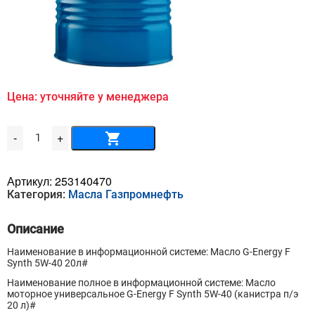
Цена: уточняйте у менеджера
Количество
-
+
товара
Масло
G-
Energy
Артикул:
253140470
F
Категория:
Масла Газпромнефть
Synth
5W-
40
Описание
20л
Наименование в информационной системе: Масло G-Energy F
Synth 5W-40 20л#
Наименование полное в информационной системе: Масло
моторное универсальное G-Energy F Synth 5W-40 (канистра п/э
20 л)#