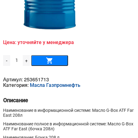
Цена: уточняйте у менеджера
Количество
-
+
товара
Масло
G-
Box
Артикул:
253651713
ATF
Категория:
Масла Газпромнефть
Far
East
208л
Описание
Наименование в информационной системе: Масло G-Box ATF Far
East 208л
Наименование полное в информационной системе: Масло G-Box
ATF Far East (бочка 208л)
Наименование: Бочка 208 л