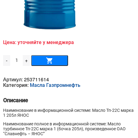
Цена: уточняйте у менеджера
Количество
-
+
товара
Масло
Тп-22С
марка
Артикул:
253711614
1
Категория:
Масла Газпромнефть
205л
ЯНОС
Описание
Наименование в информационной системе: Масло Тп-22С марка
1 205л ЯНОС
Наименование полное в информационной системе: Масло
турбинное Тп-22С марка 1 (бочка 205л), произведенное ОАО
“Славнефть – ЯНОС”