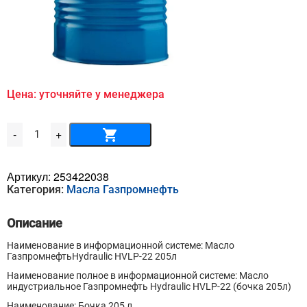
Цена: уточняйте у менеджера
Количество
-
+
товара
Масло
ГазпромнефтьHydraulic
HVLP-
Артикул:
253422038
22
Категория:
Масла Газпромнефть
205л
Описание
Наименование в информационной системе: Масло
ГазпромнефтьHydraulic HVLP-22 205л
Наименование полное в информационной системе: Масло
индустриальное Газпромнефть Hydraulic HVLP-22 (бочка 205л)
Наименование: Бочка 205 л