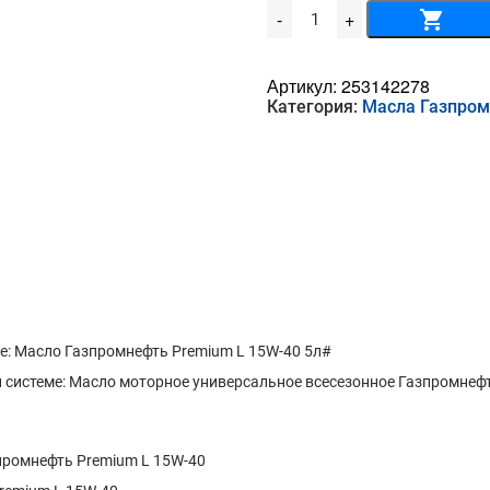
Количество
-
+
товара
Масло
Газпромнефть
Premium
Артикул:
253142278
L
Категория:
Масла Газпро
15W-
40
5л
: Масло Газпромнефть Premium L 15W-40 5л#
системе: Масло моторное универсальное всесезонное Газпромнефть
промнефть Premium L 15W-40