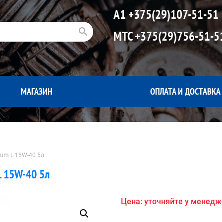
А1
+375(29)107-51-51
МТС
+375(29)756-51-5
МАГАЗИН
ОПЛАТА И ДОСТАВКА
um L 15W-40 5л
L 15W-40 5л
Цена: уточняйте у менед