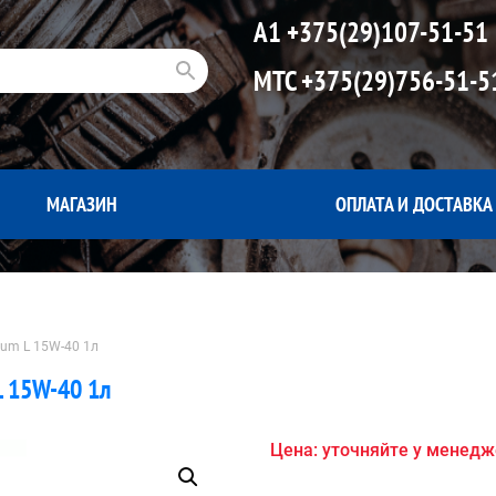
А1
+375(29)107-51-51
МТС
+375(29)756-51-5
МАГАЗИН
ОПЛАТА И ДОСТАВКА
um L 15W-40 1л
L 15W-40 1л
Цена: уточняйте у менед