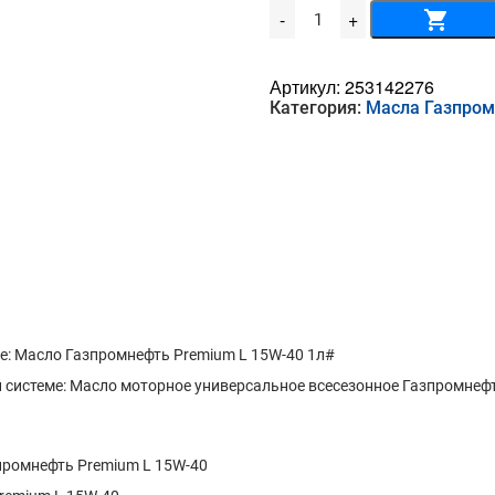
Количество
-
+
товара
Масло
Газпромнефть
Premium
Артикул:
253142276
L
Категория:
Масла Газпро
15W-
40
1л
: Масло Газпромнефть Premium L 15W-40 1л#
системе: Масло моторное универсальное всесезонное Газпромнефть
промнефть Premium L 15W-40