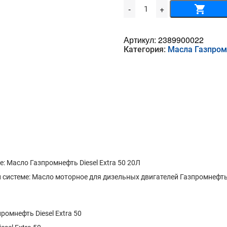
Количество
-
+
товара
Масло
Газпромнефть
Diesel
Артикул:
2389900022
Extra
Категория:
Масла Газпро
50
20Л
 Масло Газпромнефть Diesel Extra 50 20Л
истеме: Масло моторное для дизельных двигателей Газпромнефть Di
омнефть Diesel Extra 50