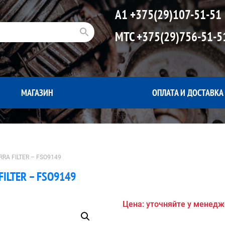
А1
+375(29)107-51-51
МТС
+375(29)756-51-5
МАГАЗИН
ОПЛАТА И ДОСТАВКА
RRA FILTER – FSO9149
FILTER – FSO9149
Цена: уточняйте у менед