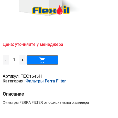
Цена: уточняйте у менеджера
Количество
-
+
товара
Гидравлический
фильтр
FERRA
Артикул:
FEO1545H
FILTER
Категория:
Фильтры Ferra Filter
-
FEO1545H
Описание
Фильтры FERRA FILTER от официального диллера