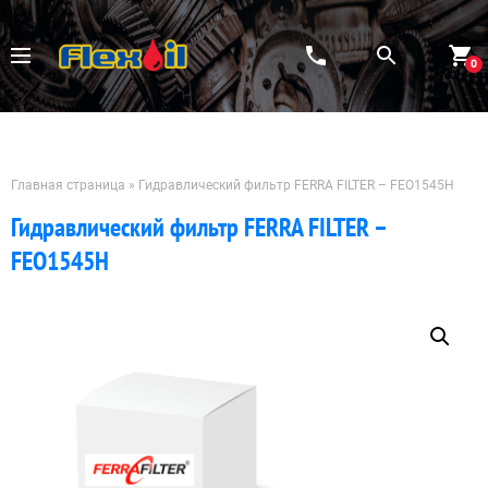
Перейти
к
содержимому
0
Главная страница
»
Гидравлический фильтр FERRA FILTER – FEO1545H
Гидравлический фильтр FERRA FILTER –
FEO1545H