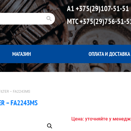
А1
+375(29)107-51-51
МТС
+375(29)756-51-5
МАГАЗИН
ОПЛАТА И ДОСТАВКА
ILTER – FA2243MS
ER – FA2243MS
Цена: уточняйте у менед