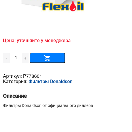
Цена: уточняйте у менеджера
Количество
-
+
товара
Воздушный
фильтр
DONALDSON
Артикул:
P778601
-
Категория:
Фильтры Donaldson
P778601
Описание
Фильтры Donaldson от официального диллера