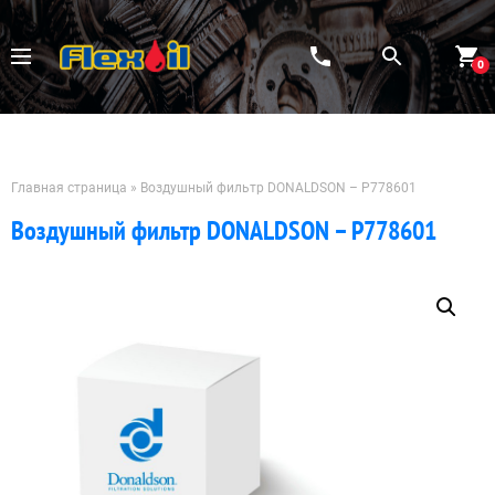
Перейти
к
содержимому
0
Главная страница
»
Воздушный фильтр DONALDSON – P778601
Воздушный фильтр DONALDSON – P778601