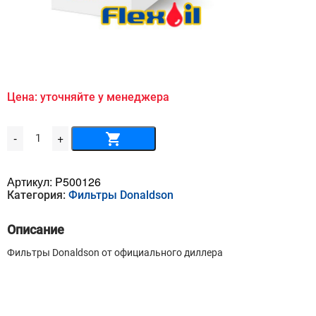
Цена: уточняйте у менеджера
Количество
-
+
товара
Воздушный
фильтр
DONALDSON
Артикул:
P500126
-
Категория:
Фильтры Donaldson
P500126
Описание
Фильтры Donaldson от официального диллера