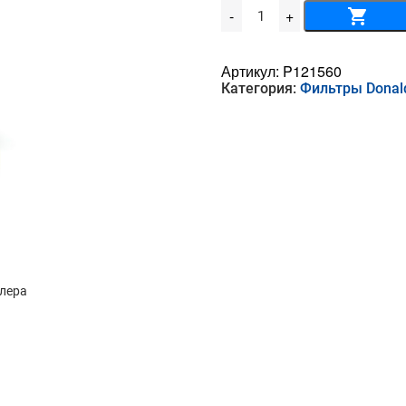
Количество
-
+
товара
Воздушный
фильтр
DONALDSON
Артикул:
P121560
-
Категория:
Фильтры Donal
P121560
ллера