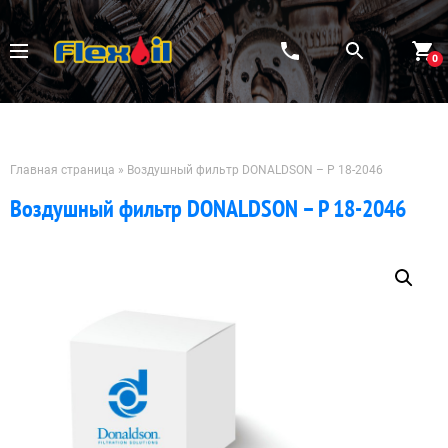
Перейти
к
содержимому
0
Главная страница
»
Воздушный фильтр DONALDSON – P 18-2046
Воздушный фильтр DONALDSON – P 18-2046