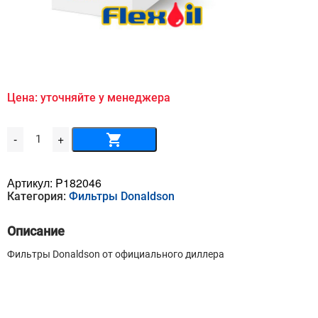
Цена: уточняйте у менеджера
Количество
-
+
товара
Воздушный
фильтр
DONALDSON
Артикул:
P182046
-
Категория:
Фильтры Donaldson
P
18-
2046
Описание
Фильтры Donaldson от официального диллера