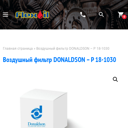
Перейти
к
содержимому
0
Главная страница
»
Воздушный фильтр DONALDSON – P 18-1030
Воздушный фильтр DONALDSON – P 18-1030