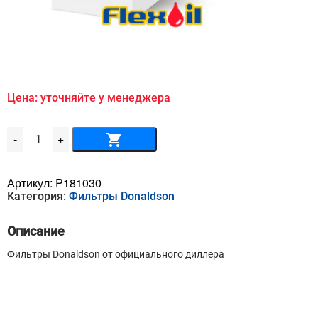
Цена: уточняйте у менеджера
Количество
-
+
товара
Воздушный
фильтр
DONALDSON
Артикул:
P181030
-
Категория:
Фильтры Donaldson
P
18-
1030
Описание
Фильтры Donaldson от официального диллера