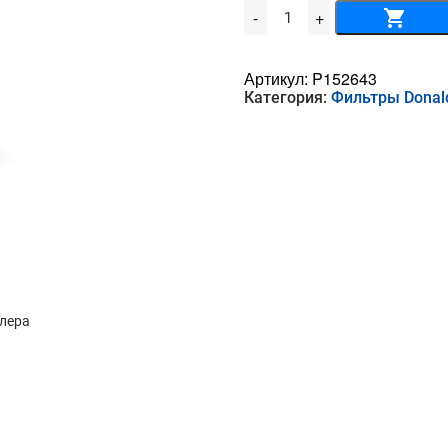
Количество
-
+
товара
Воздушный
фильтр
DONALDSON
Артикул:
P152643
-
Категория:
Фильтры Donal
P
15-
2643
ллера