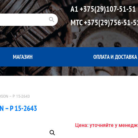
А1
+375(29)107-51-51
МТС
+375(29)756-51-5
МАГАЗИН
ОПЛАТА И ДОСТАВКА
SON – P 15-2643
 – P 15-2643
Цена: уточняйте у менед