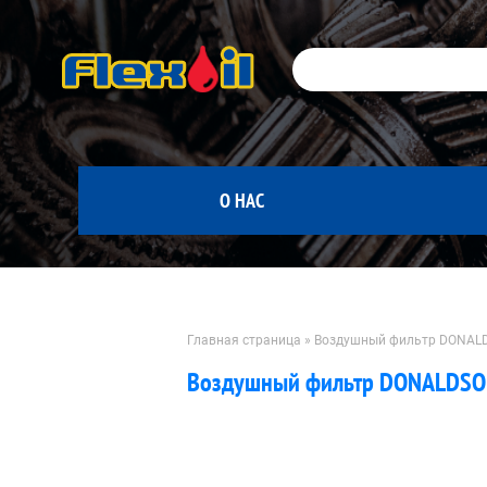
Перейти
к
содержимому
О НАС
Главная страница
»
Воздушный фильтр DONALD
Воздушный фильтр DONALDSON