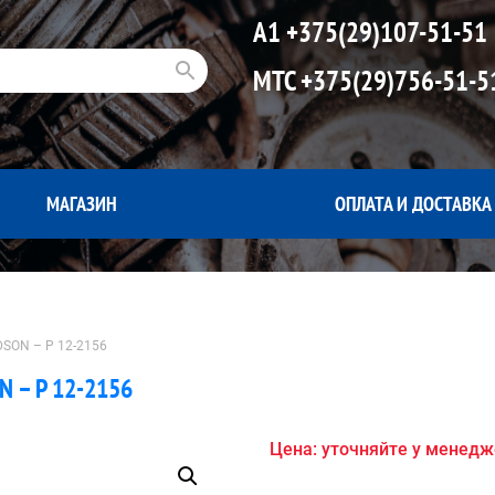
А1
+375(29)107-51-51
МТС
+375(29)756-51-5
МАГАЗИН
ОПЛАТА И ДОСТАВКА
SON – P 12-2156
 – P 12-2156
Цена: уточняйте у менед