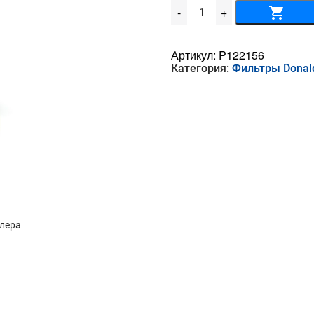
Количество
-
+
товара
Воздушный
фильтр
DONALDSON
Артикул:
P122156
-
Категория:
Фильтры Donal
P
12-
2156
ллера