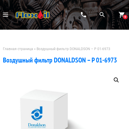
Перейти
к
содержимому
0
Главная страница
»
Воздушный фильтр DONALDSON – P 01-6973
Воздушный фильтр DONALDSON – P 01-6973