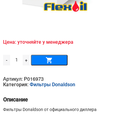
Цена: уточняйте у менеджера
Количество
-
+
товара
Воздушный
фильтр
DONALDSON
Артикул:
P016973
-
Категория:
Фильтры Donaldson
P
01-
6973
Описание
Фильтры Donaldson от официального диллера